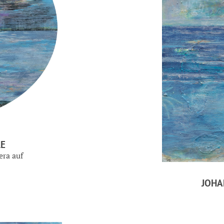
LE
era auf
JOH