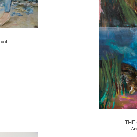
 auf
THE 
Ac