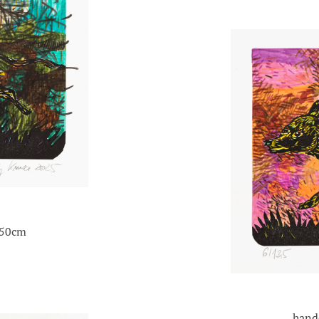
x50cm
hand