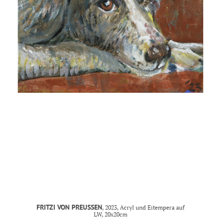
MANDY KUNZE
mail@mandy-kunze.de
0163 28 42 425
Facebook
Instagram
Spinnereistrasse 7
PF 706
04179 Leipzig
Steuernummer 231/242/07029
IMPRESSUM
FRITZI VON PREUSSEN
, 2023, Acryl und Eitempera auf
LW, 20x20cm