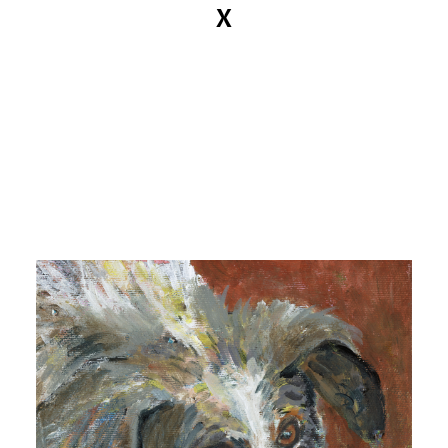
X
MANDY KUNZE
News
Kataloge
Arbeiten
Ansichten
Info
Kontakt