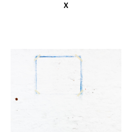
X
MANDY KUNZE
News
Kataloge
Arbeiten
Ansichten
Info
Kontakt