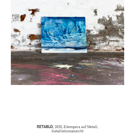
MANDY KUNZE
mail@mandy-kunze.de
0163 28 42 425
Facebook
Instagram
Spinnereistrasse 7
PF 706
04179 Leipzig
Steuernummer 231/242/07029
IMPRESSUM
RETABLO
, 2020, Eitempera auf Metall,
Installationsansicht