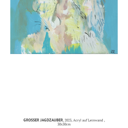
MANDY KUNZE
mail@mandy-kunze.de
0163 28 42 425
Facebook
Instagram
Spinnereistrasse 7
PF 706
04179 Leipzig
Steuernummer 231/242/07029
IMPRESSUM
GROSSER JAGDZAUBER
, 2023, Acryl auf Leinwand ,
30x30cm