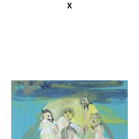
X
MANDY KUNZE
News
Kataloge
Arbeiten
Ansichten
Info
Kontakt