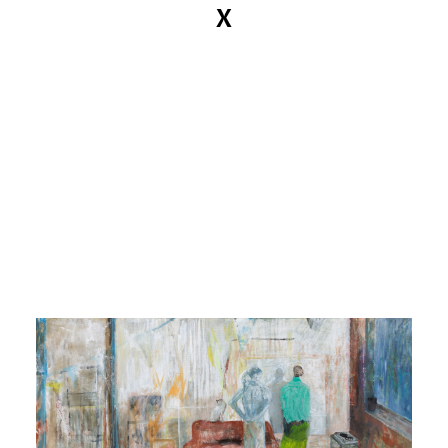
X
MANDY KUNZE
News
Kataloge
Arbeiten
Ansichten
Info
Kontakt