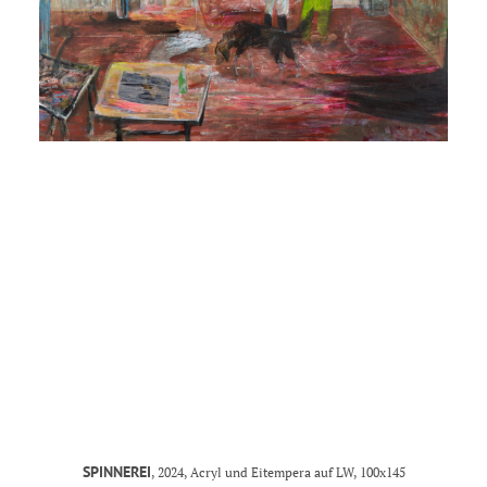
MANDY KUNZE
mail@mandy-kunze.de
0163 28 42 425
Facebook
Instagram
Spinnereistrasse 7
PF 706
04179 Leipzig
Steuernummer 231/242/07029
IMPRESSUM
SPINNEREI
, 2024, Acryl und Eitempera auf LW, 100x145