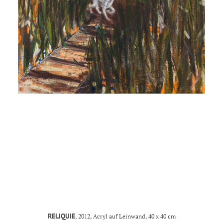
MANDY KUNZE
mail@mandy-kunze.de
0163 28 42 425
Facebook
Instagram
Spinnereistrasse 7
PF 706
04179 Leipzig
Steuernummer 231/242/07029
IMPRESSUM
RELIQUIE
, 2012, Acryl auf Leinwand, 40 x 40 cm