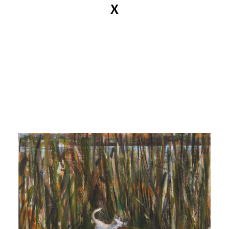
X
MANDY KUNZE
News
Kataloge
Arbeiten
Ansichten
Info
Kontakt