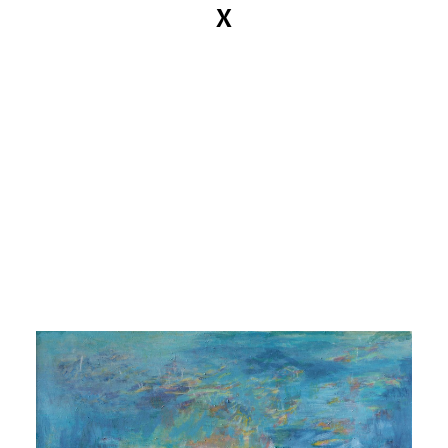
X
MANDY KUNZE
News
Kataloge
Arbeiten
Ansichten
Info
Kontakt