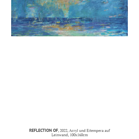
MANDY KUNZE
mail@mandy-kunze.de
0163 28 42 425
Facebook
Instagram
Spinnereistrasse 7
PF 706
04179 Leipzig
Steuernummer 231/242/07029
IMPRESSUM
REFLECTION OF
, 2022, Acryl und Eitempera auf
Leinwand, 100x160cm