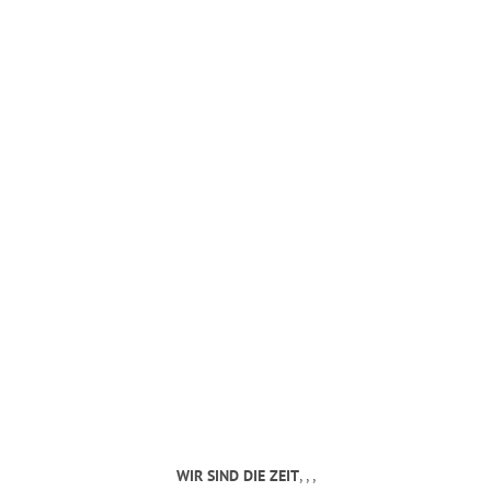
MANDY KUNZE
mail@mandy-kunze.de
0163 28 42 425
Facebook
Instagram
Spinnereistrasse 7
PF 706
04179 Leipzig
Steuernummer 231/242/07029
IMPRESSUM
WIR SIND DIE ZEIT
, , ,