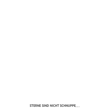
MANDY KUNZE
mail@mandy-kunze.de
0163 28 42 425
Facebook
Instagram
Spinnereistrasse 7
PF 706
04179 Leipzig
Steuernummer 231/242/07029
IMPRESSUM
STERNE SIND NICHT SCHNUPPE
, , ,