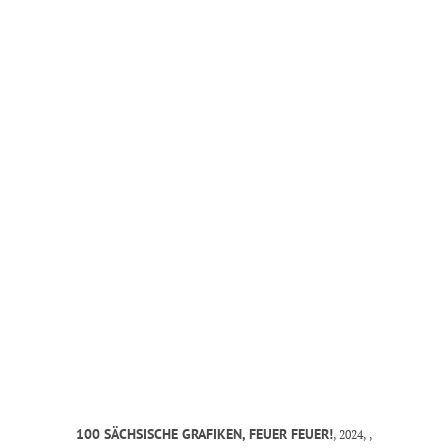
MANDY KUNZE
mail@mandy-kunze.de
0163 28 42 425
Facebook
Instagram
Spinnereistrasse 7
PF 706
04179 Leipzig
Steuernummer 231/242/07029
IMPRESSUM
100 SÄCHSISCHE GRAFIKEN, FEUER FEUER!
, 2024, ,