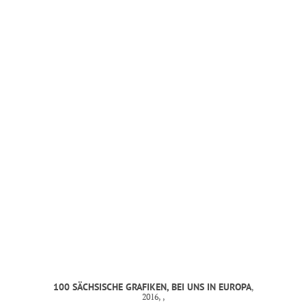
MANDY KUNZE
mail@mandy-kunze.de
0163 28 42 425
Facebook
Instagram
Spinnereistrasse 7
PF 706
04179 Leipzig
Steuernummer 231/242/07029
IMPRESSUM
100 SÄCHSISCHE GRAFIKEN, BEI UNS IN EUROPA
,
2016, ,